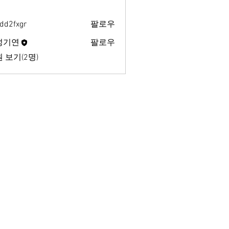
dd2fxgr
팔로우
xgr
성기연
팔로우
 보기(2명)