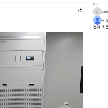
명
qea
qeadd2f
대
전체 회원