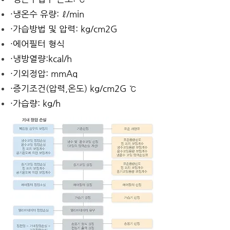
·냉온수 유량: ℓ/min
·가습방법 및 압력: kg/cm2G
·에어필터 형식
·냉방열량:kcal/h
·기외정압: mmAq
·증기조건(압력,온도) kg/cm2G ℃
·가습량: kg/h