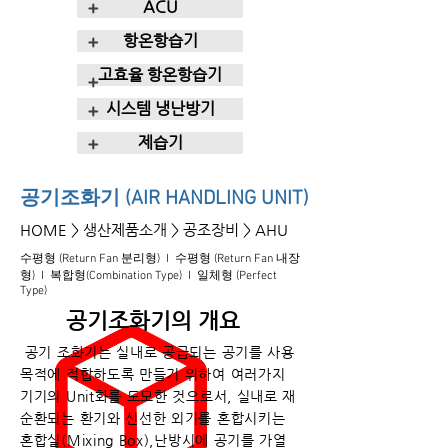
+
ACU
+
항온항습기
고효율 항온항습기
+
+
시스템 냉난방기
+
제습기
공기조화기 (AIR HANDLING UNIT)
HOME
> 생산제품소개 > 공조장비 > AHU
수평형 (Return Fan 분리형)
I
수평형 (Return Fan 내장
형)
I
복합형(Combination Type)
I
일체형 (Perfect
Type)
공기조화기의 개요
공기 조화기는 실내로 공급되는 공기를 사용
목적에 적합하도록 만들기 위하여 여러가지
기기의 Unit화를 도모한 것으로서, 실내로 재
순환되는 환기와 신선한 외기를 혼합시키는
혼합실(Mixing Box),난방시에 공기를 가열