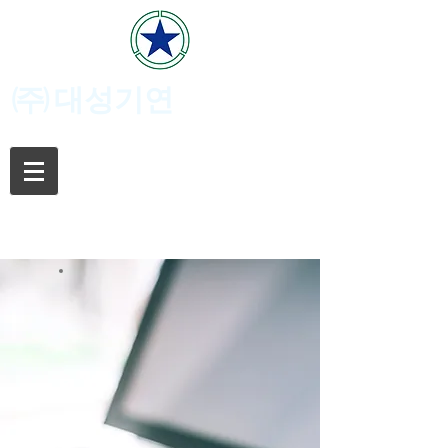
(주)
대성기연