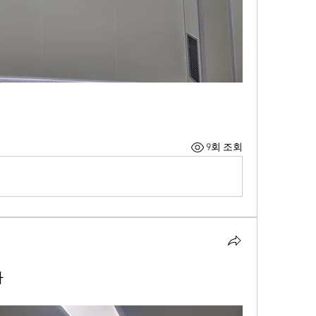
9회 조회
사