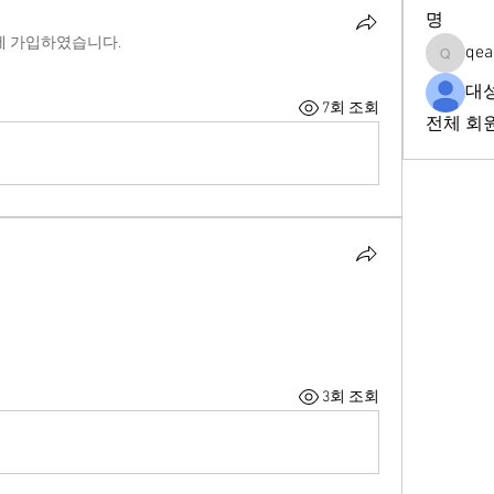
명
에 가입하였습니다.
qea
qeadd2f
대
7회 조회
전체 회원
3회 조회