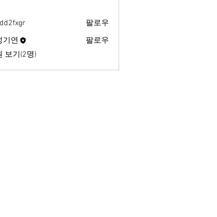
dd2fxgr
팔로우
xgr
성기연
팔로우
 보기(2명)