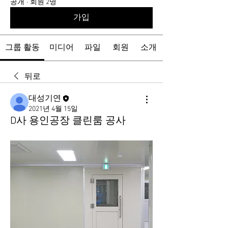
공개
·
회원 2명
가입
그룹 활동
미디어
파일
회원
소개
뒤로
대성기연
2021년 4월 15일
D사 용인공장 클린룸 공사