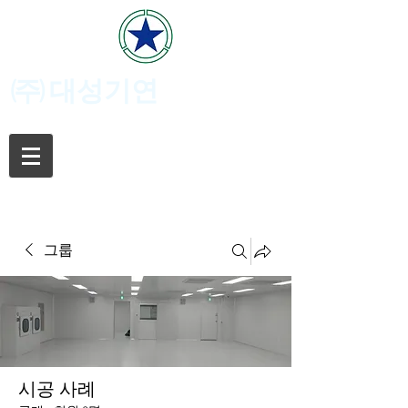
(주)
대성기연
그룹
시공 사례