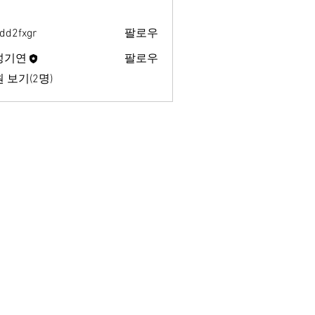
dd2fxgr
팔로우
xgr
성기연
팔로우
 보기(2명)