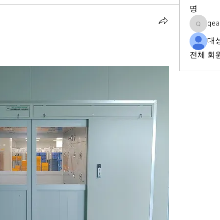
명
qea
qeadd2f
대
전체 회원