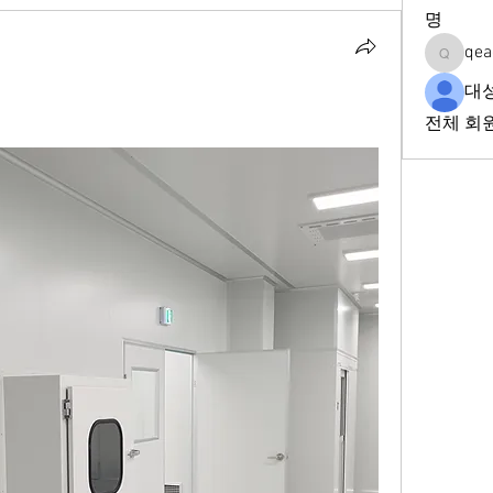
명
qea
qeadd2f
대
전체 회원