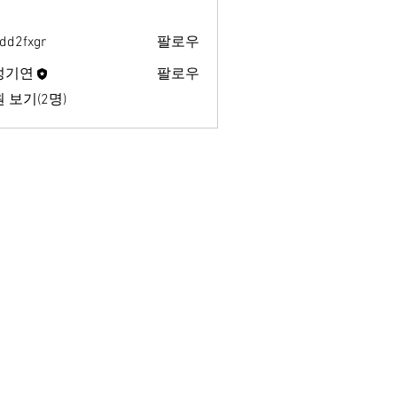
dd2fxgr
팔로우
xgr
성기연
팔로우
 보기(2명)