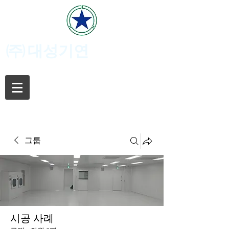
(주)
대성기연
그룹
시공 사례