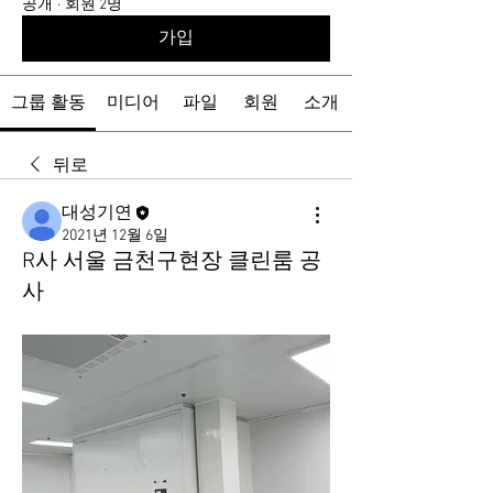
공개
·
회원 2명
가입
그룹 활동
미디어
파일
회원
소개
뒤로
대성기연
2021년 12월 6일
R사 서울 금천구현장 클린룸 공
사