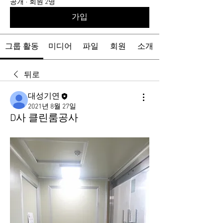
공개
·
회원 2명
가입
그룹 활동
미디어
파일
회원
소개
뒤로
대성기연
2021년 8월 27일
D사 클린룸공사