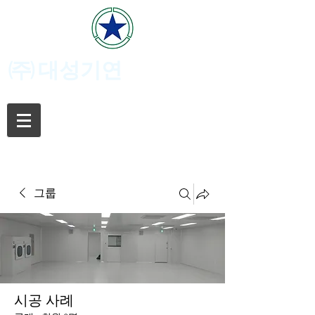
(주)
대성기연
그룹
시공 사례