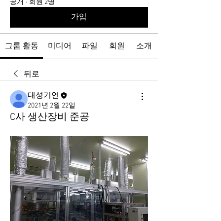
공개
·
회원 2명
가입
그룹 활동
미디어
파일
회원
소개
뒤로
대성기연
2021년 2월 22일
C사 생산장비 준공