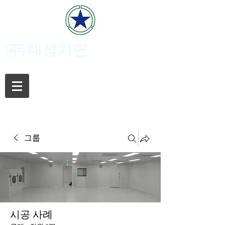
(주)
대성기연
그룹
시공 사례