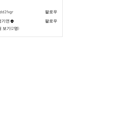
dd2fxgr
팔로우
xgr
성기연
팔로우
 보기(2명)