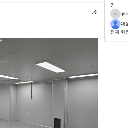
명
qea
qeadd2f
대
전체 회원