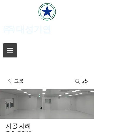
(주)
대성기연
그룹
시공 사례