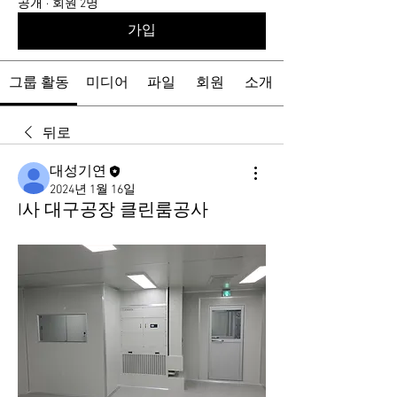
공개
·
회원 2명
가입
그룹 활동
미디어
파일
회원
소개
뒤로
대성기연
2024년 1월 16일
I사 대구공장 클린룸공사