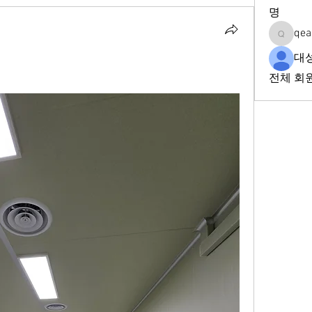
명
qea
qeadd2f
대
전체 회원