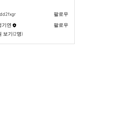
dd2fxgr
팔로우
xgr
성기연
팔로우
 보기(2명)