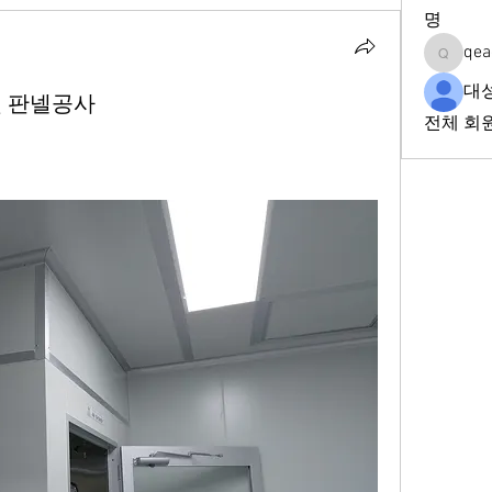
명
qea
qeadd2f
대
및 판넬공사
전체 회원