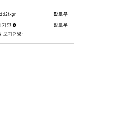
dd2fxgr
팔로우
xgr
성기연
팔로우
 보기(2명)