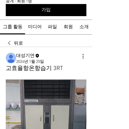
공개
·
회원 1명
가입
그룹 활동
미디어
파일
회원
소개
뒤로
대성기연
2024년 1월 25일
고효율항온항습기 3RT