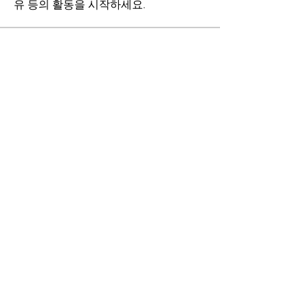
유 등의 활동을 시작하세요.
명
대성기연
팔로우
전체 회원 보기(1명)
개인정보처리방침
I
이메일무단수집거부
I
오시는길
I
자주묻는질문
I
공지사항
주소 : 파주공장 : 경기도 파주시 파주읍 성현로
60-17 (향양리 104-3) 대표이사 : 김정욱
화성공장 : 경기도 화성시 양감면 초록로
210번길 60-15
고객문의 : 파주공장 :
031-954-2437
~9 FAX
:
031-953-2401
상담시간 : 오전 9시∼오후 6