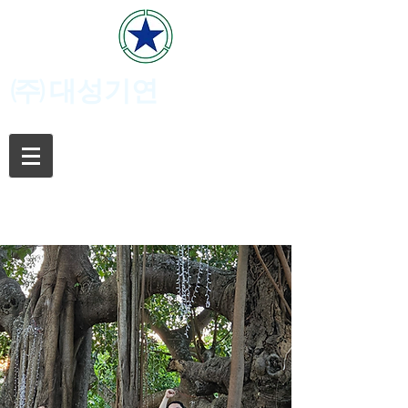
(주)
대성기연