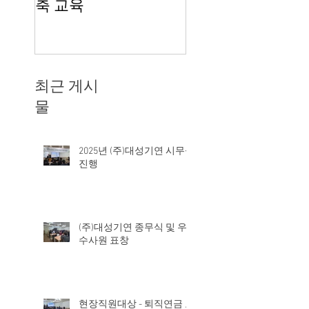
대성인의 업무환경 개
2013년 대성기연
선을 위한 파일서버 구
여행
축 교육
최근 게시
물
2025년 (주)대성기연 시무식
진행
(주)대성기연 종무식 및 우
수사원 표창