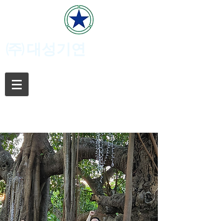
(주)
대성기연