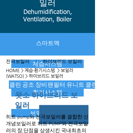
일러
Dehumidification,
Ventilation, Boiler
스마트맥
전극보일러
I
하이브리드 보일러
제습시스템
HOME
> 제습·환기시스템 > 보일러
(WATSO) > 하이브리드 보일러
클린 공조 장비
팬필터 유니트 클린 시스템
환기시스템
왓소 하이브리드 보
일러
보일러(WATSO)
히트 pump와 전극보일러를 결합한 신
개념보일러로 히트 PUMP와 전극보일
러의 장,단점을 상생시킨 국내최초의