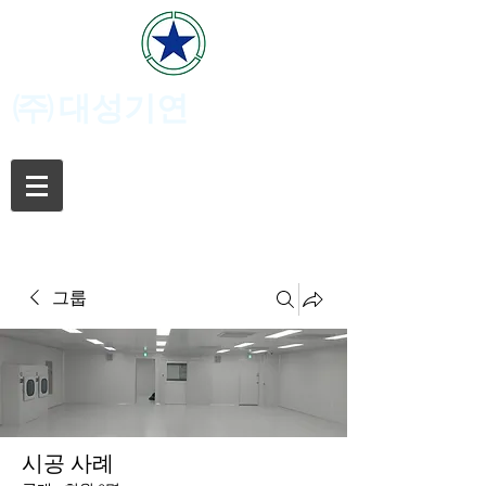
(주)
대성기연
그룹
시공 사례