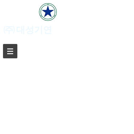
(주)
대성기연