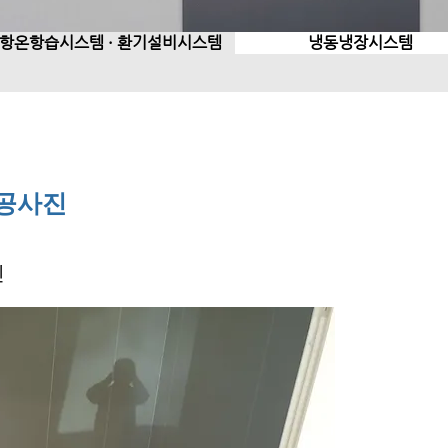
항온항습시스템 · 환기설비시스템
냉동냉장시스템
공사진
진