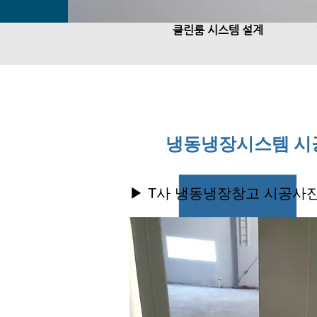
클린룸 시스템 설계
냉동냉장시스템 시
▶
​T사 냉동냉장창고 시공사