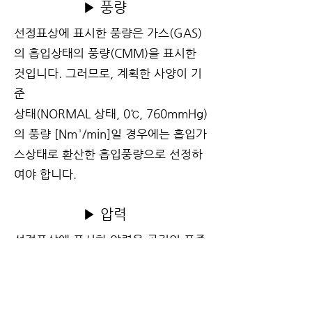
▶ 풍량
선정표상에 표시한 풍량은 가스(GAS)
의 흡입상태의 풍량(CMM)을 표시한
것입니다. 그러므로, 계획한 사양이 기
준
상태(NORMAL 상태, 0℃, 760mmHg)
의 풍량 [Nm³/min]일 경우에는 흡입가
스상태로 환산한 흡입풍량으로 선정하
여야 합니다.
▶ 압력
선정표상에 표시한 압력은 공기의 표준
상태(20℃, 760mmHg, 상대습도
Ø=65%, 비중량γ=1.2kgf/m³)에서의
송풍기 정압(Static Pressure[mmAq])