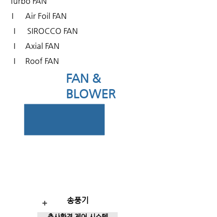
Turbo FAN
I
Air Foil FAN
I
SIROCCO FAN
I
Axial FAN
I
Roof FAN
FAN &
BLOWER
송풍기
+
축사환경 제어 시스템