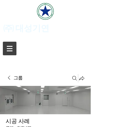
(주)
대성기연
그룹
시공 사례