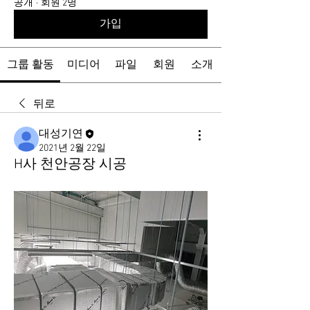
공개
·
회원 2명
가입
그룹 활동
미디어
파일
회원
소개
뒤로
대성기연
2021년 2월 22일
H사 천안공장 시공