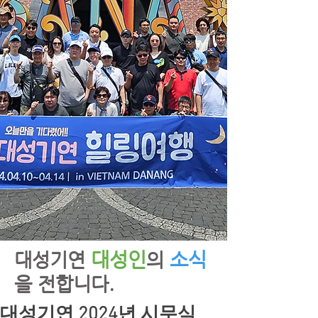
대성인
소식
​대성기연
의
을 전합니다.
대성기연 2024년 시무식