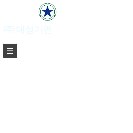
(주)
대성기연