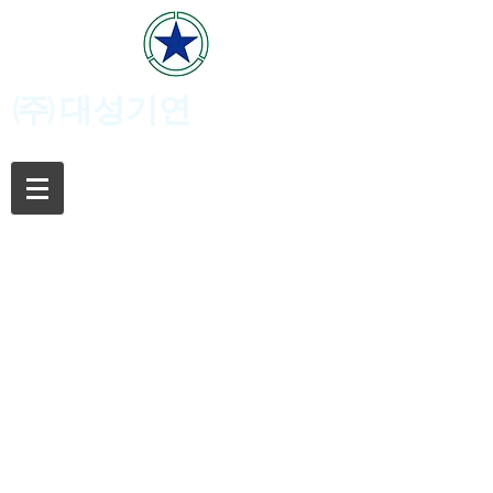
(주)
대성기연