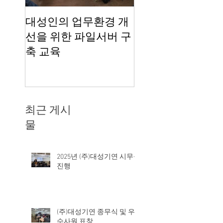
대성인의 업무환경 개
2013년 대성기연
선을 위한 파일서버 구
여행
축 교육
최근 게시
물
2025년 (주)대성기연 시무식
진행
(주)대성기연 종무식 및 우
수사원 표창