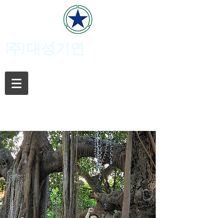
(주)
대성기연