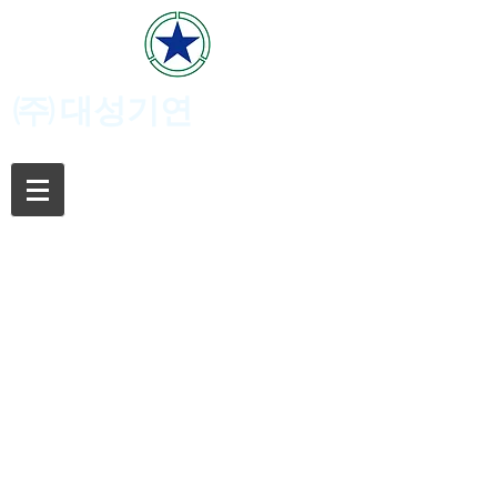
(주)
대성기연